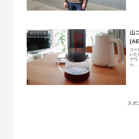
山
ガジェット
(A
コー
いた
アウ
ら、.
スポ