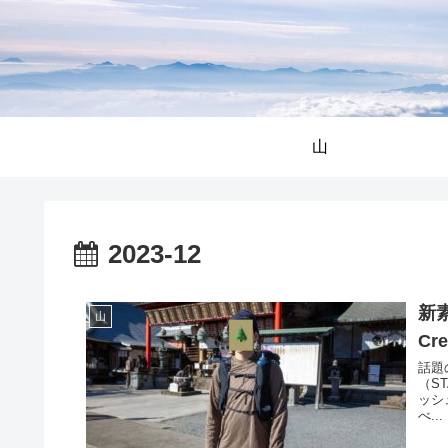
山
2023-12
新素
山
C
話題
（ST
ッシ
べ...