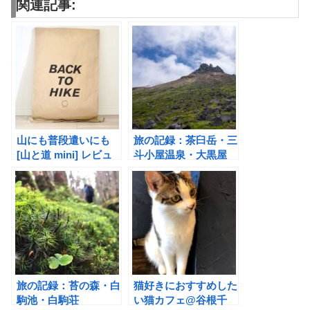
関連記事:
山にも普段遣いにも
旅の記録：茶臼岳・三
[山と道 mini] レビュ
斗小屋温泉・大黒屋
ー
旅の記録：苔の森・白
猫好きにおすすめした
駒池・白駒荘
い猫カフェ@谷根千