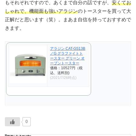
もそれぞれですので、あくまで自分の話ですが、
安くてお
しゃれで、機能面も強いアラジン
のトースターを買って大
正解だと思います（笑）。まあま自信を持っておすすめで
きます。
アラジン CAT-GS13B
／G グラファイトト
ースター グリーン オ
ーブントースター
価格：10527円（税
込、送料別)
(2021/7/26時点)
0