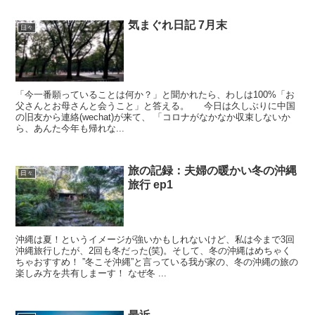
気まぐれ日記 7月末
日々
「今一番願っていることは何か？」と聞かれたら、わしは100%「お
父さんとお母さんと会うこと」と答える。 今日は久しぶりに中国
の旧友から連絡(wechat)が来て、 「コロナがなかなか収束しないか
ら、あんた今年も帰れな...
旅の記録：夫婦の暖かい冬の沖縄
日々
旅行 ep1
沖縄は夏！というイメージが強いかもしれないけど、私は今まで3回
沖縄旅行したが、2回も冬だった(笑)。そして、冬の沖縄はめちゃく
ちゃおすすめ！ ”冬こそ沖縄”と言っている我が家の、冬の沖縄の旅の
楽しみ方を共有しまーす！ なぜ冬 ...