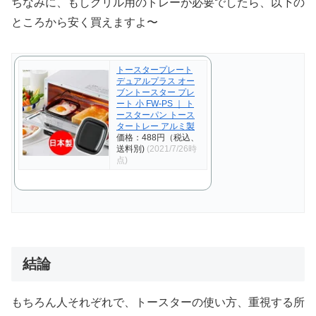
ちなみに、もしグリル用のトレーが必要でしたら、以下の
ところから安く買えますよ〜
トースタープレート
デュアルプラス オー
ブントースター プレ
ート 小 FW-PS ｜ ト
ースターパン トース
タートレー アルミ製
価格：488円（税込、
送料別)
(2021/7/26時
点)
結論
もちろん人それぞれで、トースターの使い方、重視する所