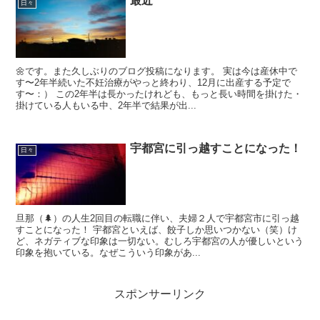
最近
日々
🌼です。また久しぶりのブログ投稿になります。 実は今は産休中で
す〜2年半続いた不妊治療がやっと終わり、12月に出産する予定で
す〜：） この2年半は長かったけれども、もっと長い時間を掛けた・
掛けている人もいる中、2年半で結果が出...
宇都宮に引っ越すことになった！
日々
旦那（🌲）の人生2回目の転職に伴い、夫婦２人で宇都宮市に引っ越
すことになった！ 宇都宮といえば、餃子しか思いつかない（笑）け
ど、ネガティブな印象は一切ない。むしろ宇都宮の人が優しいという
印象を抱いている。なぜこういう印象があ...
スポンサーリンク