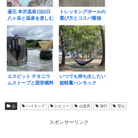
湯元 本沢温泉1泊2日
トレッキングポールの
八ヶ岳と温泉を楽しむ
選び方とコスパ最強
テント泊
の”FIZAN コンパクト
3″
エスビット チタニウ
いつでも持ち出したい
ムストーブと固形燃料
超軽量ハンモック
でつくるULストーブ
Kammok ルーシング
セット
ルUL
山
ハイキング
レビュー
山道具
旅行
登山
スポンサーリンク