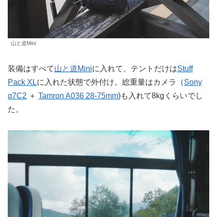
山と道Mini
装備はすべて
山と道Mini
に入れて、テントだけは
Stuff
Pack XL
に入れた状態で外付け。総重量はカメラ（
Sony
α7C2
＋
Tamron A036 28-75mm
)も入れて8kgくらいでし
た。