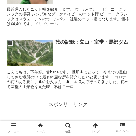
最近導入したニット帽を紹介します。 ウールパワー ビーニークラ
シックの概要 シンプルなダークネイビーのニット帽 ビーニークラシ
ックはスウェーデンのウールパワー社製のニット帽になります。価格
は¥4,400です。メリノウール...
旅の記録：立山・室堂・黒部ダム
山
こんにちは、下午好。🌼hanaです。 旦那🌲にとって、今までの登山
してきた場所の中で最も綺麗な所を紹介したいと思います！ コロナ
の前のある夏に、🌲のお父さん、🌲、🌼 3人で行ってきました。初め
て室堂の山景色を見た時、私はヨーロ...
スポンサーリンク
メニュー
ホーム
検索
トップ
サイドバー