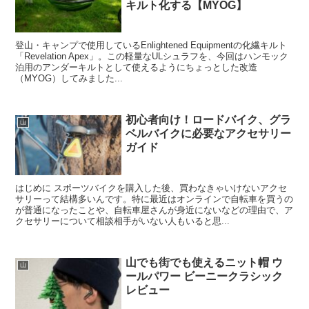
キルト化する【MYOG】
登山・キャンプで使用しているEnlightened Equipmentの化繊キルト
「Revelation Apex」。この軽量なULシュラフを、今回はハンモック
泊用のアンダーキルトとして使えるようにちょっとした改造
（MYOG）してみました...
初心者向け！ロードバイク、グラ
山
ベルバイクに必要なアクセサリー
ガイド
はじめに スポーツバイクを購入した後、買わなきゃいけないアクセ
サリーって結構多いんです。特に最近はオンラインで自転車を買うの
が普通になったことや、自転車屋さんが身近にないなどの理由で、ア
クセサリーについて相談相手がいない人もいると思...
山でも街でも使えるニット帽 ウ
山
ールパワー ビーニークラシック
レビュー