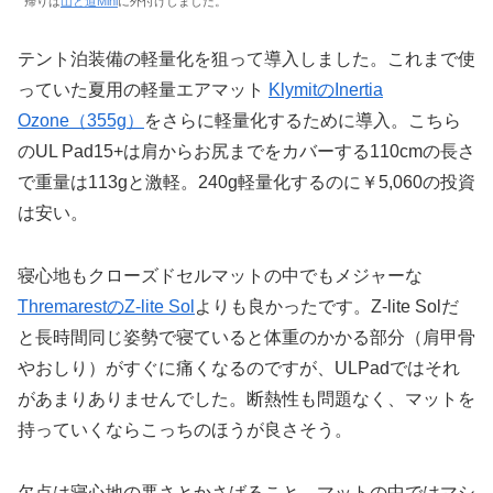
帰りは
山と道Mini
に外付けしました。
テント泊装備の軽量化を狙って導入しました。これまで使
っていた夏用の軽量エアマット
KlymitのInertia
Ozone（355g）
をさらに軽量化するために導入。こちら
のUL Pad15+は肩からお尻までをカバーする110cmの長さ
で重量は113gと激軽。240g軽量化するのに￥5,060の投資
は安い。
寝心地もクローズドセルマットの中でもメジャーな
ThremarestのZ-lite Sol
よりも良かったです。Z-lite Solだ
と長時間同じ姿勢で寝ていると体重のかかる部分（肩甲骨
やおしり）がすぐに痛くなるのですが、ULPadではそれ
があまりありませんでした。断熱性も問題なく、マットを
持っていくならこっちのほうが良さそう。
欠点は寝心地の悪さとかさばること。マットの中ではマシ