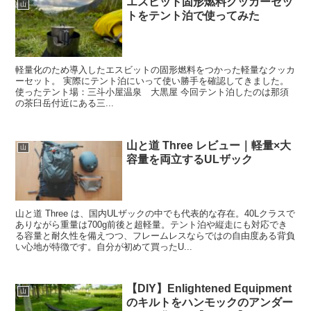
エスビット固形燃料クッカーセッ
山
トをテント泊で使ってみた
軽量化のため導入したエスビットの固形燃料をつかった軽量なクッカ
ーセット。 実際にテント泊にいって使い勝手を確認してきました。
使ったテント場：三斗小屋温泉 大黒屋 今回テント泊したのは那須
の茶臼岳付近にある三...
山と道 Three レビュー｜軽量×大
山
容量を両立するULザック
山と道 Three は、国内ULザックの中でも代表的な存在。40Lクラスで
ありながら重量は700g前後と超軽量。テント泊や縦走にも対応でき
る容量と耐久性を備えつつ、フレームレスならではの自由度ある背負
い心地が特徴です。自分が初めて買ったU...
【DIY】Enlightened Equipment
山
のキルトをハンモックのアンダー