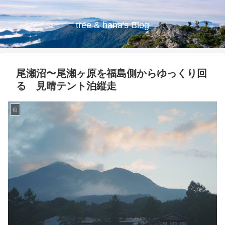
tree & hana's Blog
尾瀬沼〜尾瀬ヶ原を福島側からゆっくり回
る 見晴テント泊縦走
山