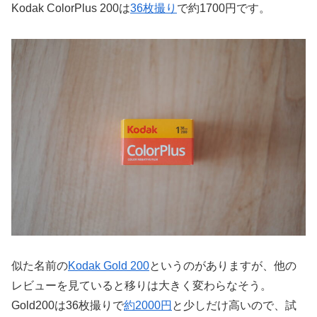
Kodak ColorPlus 200は
36枚撮り
で約1700円です。
似た名前の
Kodak Gold 200
というのがありますが、他の
レビューを見ていると移りは大きく変わらなそう。
Gold200は36枚撮りで
約2000円
と少しだけ高いので、試