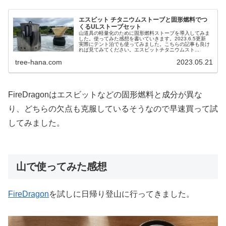
エスビット チタニウムストーブと固形燃料でつ
くるULストーブセット
山道具の軽量化のために固形燃料ストーブを導入してみま
した。使ってみた感想を書いていきます。2023.6.5更新
実際にテント泊でも使ってみました。こちらの記事も良け
れば見てみてください。エスビットチタニウムスト...
tree-hana.com
2023.05.21
FireDragonはエスビットなどの固形燃料と成分が異な
り、どちらの欠点も克服しているそうなので早速買って試
してみました。
山で使ってみた感想
FireDragon
を試しに日帰り登山に行ってきました。