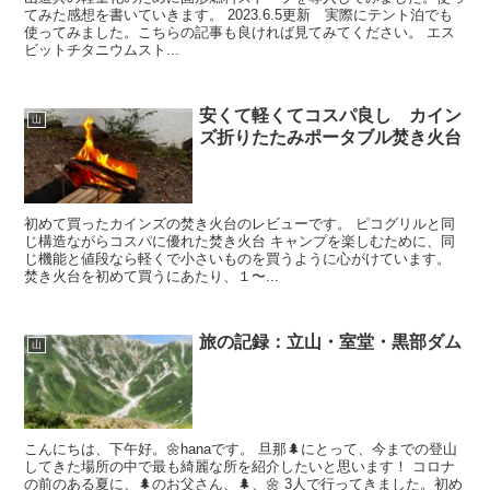
てみた感想を書いていきます。 2023.6.5更新 実際にテント泊でも
使ってみました。こちらの記事も良ければ見てみてください。 エス
ビットチタニウムスト...
安くて軽くてコスパ良し カイン
山
ズ折りたたみポータブル焚き火台
初めて買ったカインズの焚き火台のレビューです。 ピコグリルと同
じ構造ながらコスパに優れた焚き火台 キャンプを楽しむために、同
じ機能と値段なら軽くで小さいものを買うように心がけています。
焚き火台を初めて買うにあたり、１〜...
旅の記録：立山・室堂・黒部ダム
山
こんにちは、下午好。🌼hanaです。 旦那🌲にとって、今までの登山
してきた場所の中で最も綺麗な所を紹介したいと思います！ コロナ
の前のある夏に、🌲のお父さん、🌲、🌼 3人で行ってきました。初め