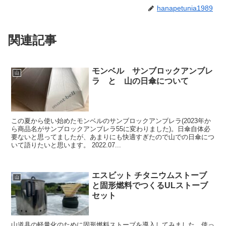
hanapetunia1989
関連記事
モンベル サンブロックアンブレ
山
ラ と 山の日傘について
この夏から使い始めたモンベルのサンブロックアンブレラ(2023年か
ら商品名がサンブロックアンブレラ55に変わりました)。日傘自体必
要ないと思ってましたが、あまりにも快適すぎたので山での日傘につ
いて語りたいと思います。 2022.07...
エスビット チタニウムストーブ
山
と固形燃料でつくるULストーブ
セット
山道具の軽量化のために固形燃料ストーブを導入してみました。使っ