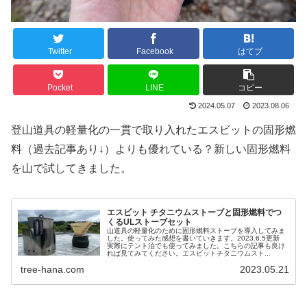
Twitter
Facebook
はてブ
Pocket
LINE
コピー
2024.05.07
2023.08.06
登山道具の軽量化の一貫で取り入れたエスビットの固形燃
料（過去記事あり↓）よりも優れている？新しい固形燃料
を山で試してきました。
エスビット チタニウムストーブと固形燃料でつ
くるULストーブセット
山道具の軽量化のために固形燃料ストーブを導入してみま
した。使ってみた感想を書いていきます。2023.6.5更新
実際にテント泊でも使ってみました。こちらの記事も良け
れば見てみてください。エスビットチタニウムスト...
tree-hana.com
2023.05.21