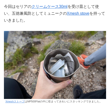
今回はセリアの
クリームケース30ml
を受け皿として使
い、五徳兼風防としてミュニークの
Xmesh stove
を持って
いきました。
Xmeshストーブ
はMP500Flatの中に収まってきれいにスタッキングできました。