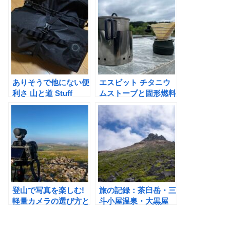
ありそうで他にない便
エスビット チタニウ
利さ 山と道 Stuff
ムストーブと固形燃料
Pack XL
でつくるULストーブ
セット
登山で写真を楽しむ!
旅の記録：茶臼岳・三
軽量カメラの選び方と
斗小屋温泉・大黒屋
おすすめ機種