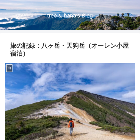
tree & hana's Blog
旅の記録：八ヶ岳・天狗岳（オーレン小屋
宿泊）
山