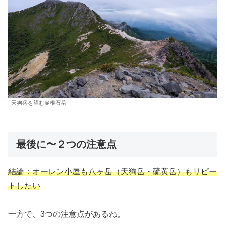
天狗岳を望む＠根石岳
最後に〜２つの注意点
結論：オーレン小屋も八ヶ岳（天狗岳・硫黄岳）もリピー
トしたい
一方で、3つの注意点があるね。