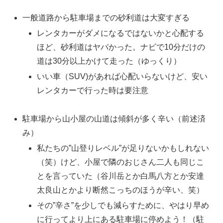
一般道路から駐車場までの砂利道は大変すぎる
レンタカーがダメになるではないかと心配する
ほど、砂利道はヤバかった。ナビで10分だけの
道は30分以上かけて走った（ゆっくり）
いい車（SUV)があれば心配いらないけど、安い
レンタカーで行った時は要注意
駐車場から山小屋の山道は傾斜が多く辛い（前述済
み）
私たちの”山登りレベル”が足りないかもしれない
（笑）けど、小屋で隣のおじさん二人も同じこ
とを言っていた（谷川岳とか白馬八方とか安達
太良山とかより断然こっちのほうが辛い、笑）
その”辛さ”を少しでも減らすために、やはり早め
に行ってより上にある駐車場に停めよう！（駐