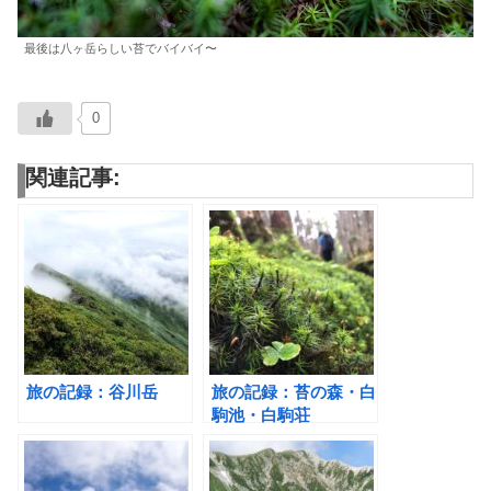
最後は八ヶ岳らしい苔でバイバイ〜
0
関連記事:
旅の記録：谷川岳
旅の記録：苔の森・白
駒池・白駒荘