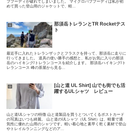
フフーディが破れてしまいました。 マイクロパフフーディは私が初
めて買った登山用のジャケットで、軽...
那須岳トレランとTR Rocketテス
山
ト
最近手に入れたトレランザックとフラスクを持って、那須岳に走りに
行ってきました。 道具の使い勝手の感想と、私がお気に入りの那須
岳のハイキング/トレランコースを紹介します。 那須岳ハイキング/ト
レランコース 峰の茶屋から見る...
[山と道 UL Shirt] 山でも街でも活
山
躍するULシャツ レビュー
山と道ULシャツの特徴 山と道製品を買うとついてくるポストカード
の写真はいつも綺麗。 山と道のULシャツ（UL Shirt）は、軽量で通
気性に優れた山用のシャツです。軽い着心地と素早く乾く素材で登山
やトレイルランニングなどのア...