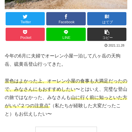
Twitter
Facebook
はてブ
Pocket
LINE
コピー
2021.11.28
今年の6月に夫婦でオーレン小屋一泊して八ヶ岳の天狗
岳、硫黄岳登山行ってきた。
景色はよかった上、オーレン小屋の食事も大満足だったの
で、みなさんにもおすすめしたい
〜とはいえ、完璧な登山
の旅ではなかった、みなさんも
山に行く前に知っといた方
がいい”
２
つの注意点”
（私たちが経験した大変だったこ
と）もお伝えしたい〜