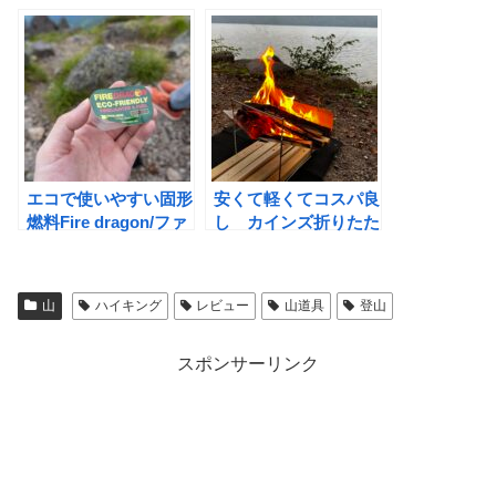
の”FIZAN コンパクト
でつくるULストーブ
3″
セット
エコで使いやすい固形
安くて軽くてコスパ良
燃料Fire dragon/ファ
し カインズ折りたた
イヤードラゴン 山で
みポータブル焚き火台
使ってみた
山
ハイキング
レビュー
山道具
登山
スポンサーリンク