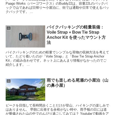
Paago Works（パーゴワークス）のBuddy22は、容量22Lのバックパ
ックで山であれば日帰り〜小屋泊に、街では通勤や日常で使えるバッ
クパックです。 ...
バイクパッキングの軽量装備：
山
Voile Strap + Bow Tie Strap
Anchor Kit を使ったマウント方
法
バイクパッキングのための軽量でシンプルな荷物の収納方法を考えて
いて、たどり着いたのが「Voile Strap」と「Bow Tie Strap Anchor
Kit」の組み合わせです。ネット上にあんまり情報がなかったのでご
紹介します。 ...
雨でも楽しめる尾瀬の小屋泊（山
山
の鼻小屋）
ピークを目指して長時間歩くことだけが登山、ハイキングの楽しみで
はありません。 早朝に出発する余裕がない時や、雨予報の日には道
が整備された山の中でのんびり過ごしてみては？ Youtubeで動画をア