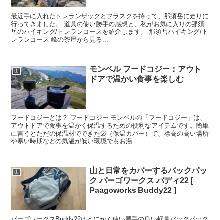
最近手に入れたトレランザックとフラスクを持って、那須岳に走りに
行ってきました。 道具の使い勝手の感想と、私がお気に入りの那須
岳のハイキング/トレランコースを紹介します。 那須岳ハイキング/ト
レランコース 峰の茶屋から見る...
モンベル フードコジー：アウト
山
ドアで温かい食事を楽しむ
フードコジーとは？ フードコジー モンベルの「フードコジー」は、
アウトドアで食事を温かく保温するための便利なアイテムです。簡単
に言うとただの保温材でできた袋（保温カバー）で、標高の高い場所
や寒い時期などの気温が低い環境でもお湯...
山と日常をカバーするバックパッ
山
ク パーゴワークス バディ22 [
Paagoworks Buddy22 ]
パーゴワークスBuddy22はとにかく使い勝手の良い軽量バックパック