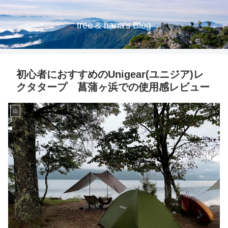
tree & hana's Blog
初心者におすすめのUnigear(ユニジア)レ
クタタープ 菖蒲ヶ浜での使用感レビュー
山